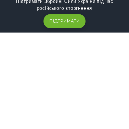
Підтримати Збройні Сили України під час
російського вторгнення
ПІДТРИМАТИ
Контакти
Офіс
4 поверх. ТЦ Метрополітен (вул. Гоголя 38), м.
Полтава, Україна, 36000
Телефони
+38 067 569 61 50
+38 053 269 81 81
E-mail