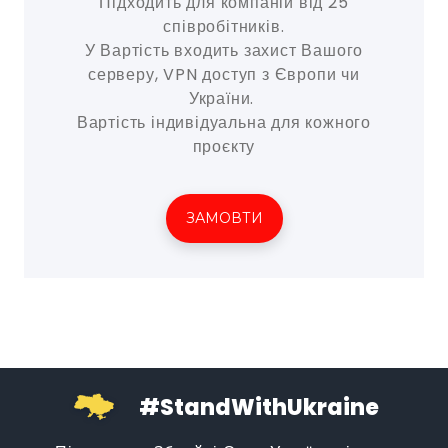
Підходить для компаній від 25
співробітників.
У Вартість входить захист Вашого
серверу, VPN доступ з Європи чи
України.
Вартість індивідуальна для кожного
проєкту
ЗАМОВТИ
#StandWithUkraine