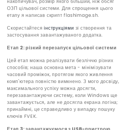
накопичувач, розмір якого більший, ніж обсяг
ОЗП цільової системи. Для спрощення цього
етапу я написав скрипт flashimage.sh.
Скористайтеся
інструкціями
зі створення та
застосування завантажуваного додатка.
Етап 2: різкий перезапуск цільової системи
Цей етап можна реалізувати безліччю різних
способів; наша основна мета - мінімізувати
часовий проміжок, протягом якого живлення
комп'ютера повністю вимкнено. З мого досвіду,
максимального успіху можна досягти,
перезавантажуючи систему, коли Windows ще
завантажується, але не досягла екрана логіна;
принаймні, це справедливо у випадку пошуку
ключів FVEK.
Етап 3: завантажуємося з USB-пристрою