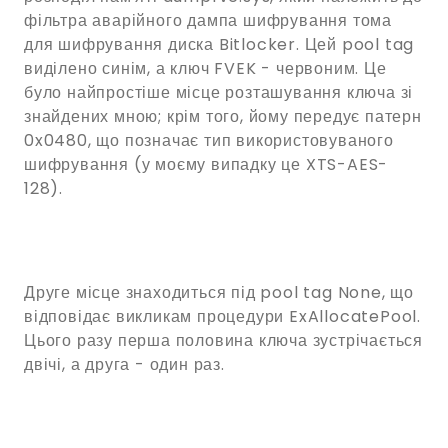
фільтра аварійного дампа шифрування тома
для шифрування диска Bitlocker. Цей pool tag
виділено синім, а ключ FVEK - червоним. Це
було найпростіше місце розташування ключа зі
знайдених мною; крім того, йому передує патерн
0x0480, що позначає тип використовуваного
шифрування (у моєму випадку це XTS-AES-
128).
Друге місце знаходиться під pool tag None, що
відповідає викликам процедури ExAllocatePool.
Цього разу перша половина ключа зустрічається
двічі, а друга - один раз.