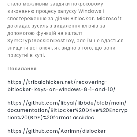
стало можливим завдяки покроковому
виконанню процесу запуску Windows і
спостереженню за діями Bitlocker. Microsoft
докладає зусиль з видалення ключів за
допомогою функцій на кшталт
SymCryptSessionDestroy, але їм не вдається
знищити всі ключі, як видно з того, що вони
присутні в купі.
Посилання
https://tribalchicken.net/recovering-
bitlocker-keys-on-windows-8-1-and-10/
https://github.com/libyal/libbde/blob/main/
documentation/BitLocker%20Drive%20Encryp
tion%20(BDE)%20format.asciidoc
https://github.com/Aorimn/dislocker