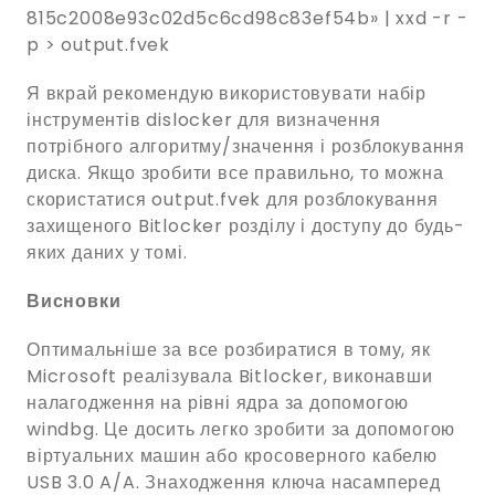
815c2008e93c02d5c6cd98c83ef54b» | xxd -r -
p > output.fvek
Я вкрай рекомендую використовувати набір
інструментів dislocker для визначення
потрібного алгоритму/значення і розблокування
диска. Якщо зробити все правильно, то можна
скористатися output.fvek для розблокування
захищеного Bitlocker розділу і доступу до будь-
яких даних у томі.
Висновки
Оптимальніше за все розбиратися в тому, як
Microsoft реалізувала Bitlocker, виконавши
налагодження на рівні ядра за допомогою
windbg. Це досить легко зробити за допомогою
віртуальних машин або кросоверного кабелю
USB 3.0 A/A. Знаходження ключа насамперед