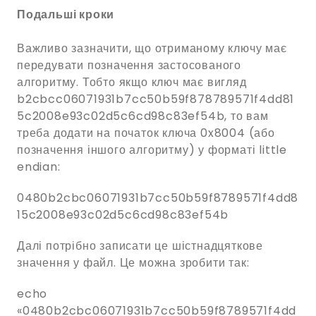
Подальші кроки
Важливо зазначити, що отриманому ключу має
передувати позначення застосованого
алгоритму. Тобто якщо ключ має вигляд
b2cbcc06071931b7cc50b59f878789571f4dd81
5c2008e93c02d5c6cd98c83ef54b, то вам
треба додати на початок ключа 0x8004 (або
позначення іншого алгоритму) у форматі little
endian:
0480b2cbc06071931b7cc50b59f8789571f4dd8
15c2008e93c02d5c6cd98c83ef54b
Далі потрібно записати це шістнадцяткове
значення у файл. Це можна зробити так:
echo
«0480b2cbc06071931b7cc50b59f8789571f4dd