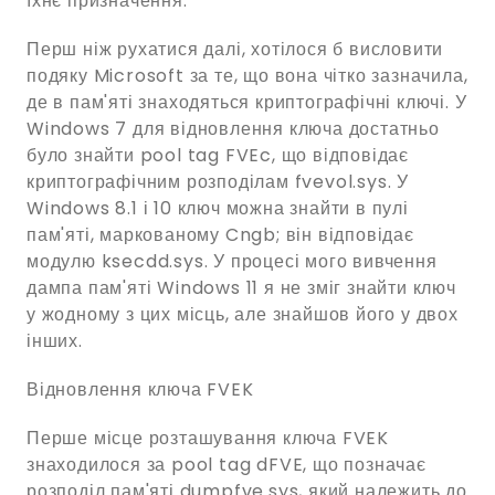
їхнє призначення.
Перш ніж рухатися далі, хотілося б висловити
подяку Microsoft за те, що вона чітко зазначила,
де в пам'яті знаходяться криптографічні ключі. У
Windows 7 для відновлення ключа достатньо
було знайти pool tag FVEc, що відповідає
криптографічним розподілам fvevol.sys. У
Windows 8.1 і 10 ключ можна знайти в пулі
пам'яті, маркованому Cngb; він відповідає
модулю ksecdd.sys. У процесі мого вивчення
дампа пам'яті Windows 11 я не зміг знайти ключ
у жодному з цих місць, але знайшов його у двох
інших.
Відновлення ключа FVEK
Перше місце розташування ключа FVEK
знаходилося за pool tag dFVE, що позначає
розподіл пам'яті dumpfve.sys, який належить до