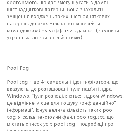
searchMem, що дає змогу шукати в дампі
шістнадцяткові патерни. Вона знаходить
зміщення входжень таких шістнадцяткових
патернів, до яких можна потім перейти
командою xxd -s <оффсет> <дамп> . (замінити
українські літери англійськими)
Pool Tag
Pool tag - це 4-символьні ідентифікатори, що
вказують, де розташовані пули пам'яті ядра
Windows. Пули розподіляються ядром Windows,
це відмінне місце для пошуку конфіденційної
інформації. Існує велика кількість таких pool
tag; я склав текстовий файл pooltag.txt, що
містить список усіх pool tag і подробиці про